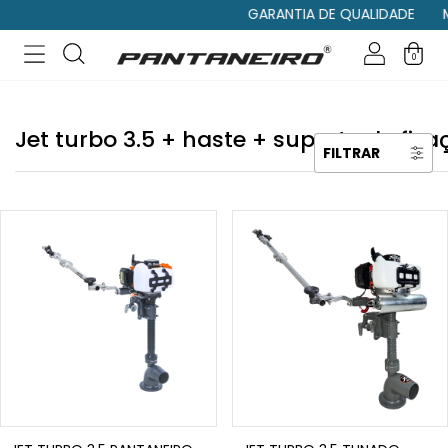
GARANTIA DE QUALIDADE
MO
0
Jet turbo 3.5 + haste + suporte de fix
FILTRAR