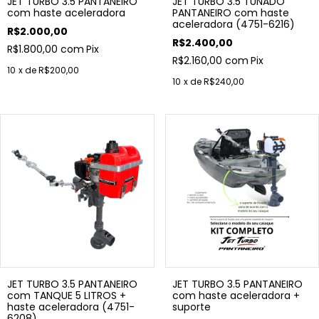
JET TURBO 3.5 PANTANEIRO
JET TURBO 3.5 TUNADO
com haste aceleradora
PANTANEIRO com haste
aceleradora (4751-6216)
R$2.000,00
R$2.400,00
R$1.800,00
com
Pix
R$2.160,00
com
Pix
10
x de
R$200,00
10
x de
R$240,00
JET TURBO 3.5 PANTANEIRO
JET TURBO 3.5 PANTANEIRO
com TANQUE 5 LITROS +
com haste aceleradora +
haste aceleradora (4751-
suporte
6208)